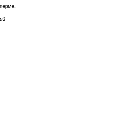
перме.
ий