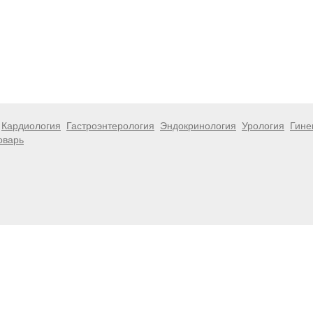
Кардиология
Гастроэнтерология
Эндокринология
Урология
Гине
оварь
 информационный характер и не являются публичной офертой. Посе
 несёт ответственности за возможные негативные последствия, во
размещенной на данной странице.