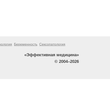
кология
Беременность
Сексопатология
«Эффективная медицина»
© 2004–2026
тители сайта не должны использовать их в качестве
зникшие в результате использования информации,