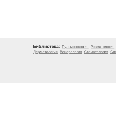
Библиотека:
Пульмонология
Ревматология
Дерматология
Венерология
Стоматология
Сл
Материалы, размещенные на данной странице, носят
медицинских рекомендаций. ООО «ТН-Клиника» не