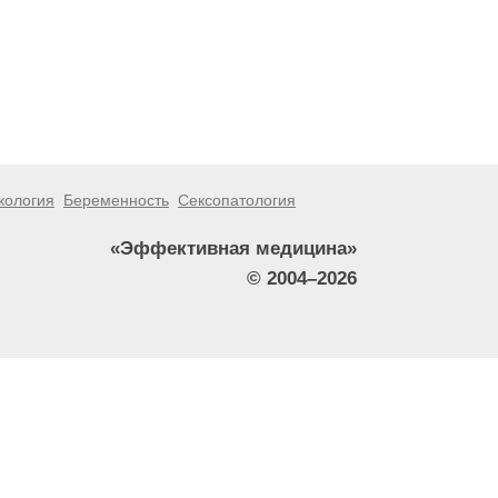
кология
Беременность
Сексопатология
«Эффективная медицина»
© 2004–2026
тители сайта не должны использовать их в качестве
зникшие в результате использования информации,