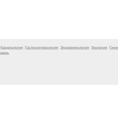
Кардиология
Гастроэнтерология
Эндокринология
Урология
Гине
оварь
 информационный характер и не являются публичной офертой. Посе
 несёт ответственности за возможные негативные последствия, во
размещенной на данной странице.