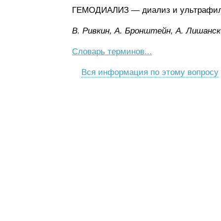
ГЕМОДИАЛИЗ — диализ и ультрафильт
B. Pивкин, A. Бpoнштeйн, A. Лишaнcк
Словарь терминов...
Вся информация по этому вопросу