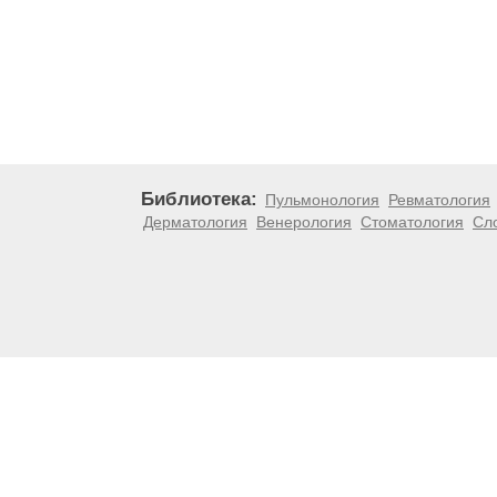
Библиотека:
Пульмонология
Ревматология
Дерматология
Венерология
Стоматология
Сл
Материалы, размещенные на данной странице, носят
медицинских рекомендаций. ООО «ТН-Клиника» не