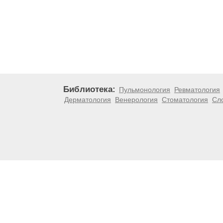
Библиотека:
Пульмонология
Ревматология
Дерматология
Венерология
Стоматология
Сл
Материалы, размещенные на данной странице, носят
медицинских рекомендаций. ООО «ТН-Клиника» не