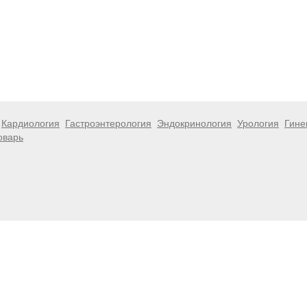
Кардиология
Гастроэнтерология
Эндокринология
Урология
Гине
оварь
 информационный характер и не являются публичной офертой. Посе
 несёт ответственности за возможные негативные последствия, во
размещенной на данной странице.