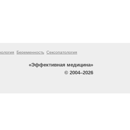
кология
Беременность
Сексопатология
«Эффективная медицина»
© 2004–2026
тители сайта не должны использовать их в качестве
зникшие в результате использования информации,