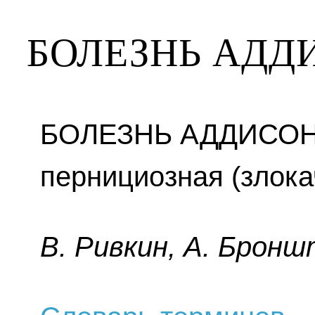
БОЛЕЗНЬ АДД
БОЛЕЗНЬ АДДИСОН
пернициозная (злока
B. Pивкин, A. Бpoнш