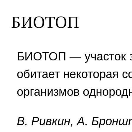
БИОТОП
БИОТОП — участок з
обитает некоторая с
организмов однородн
B. Pивкин, A. Бpoнш