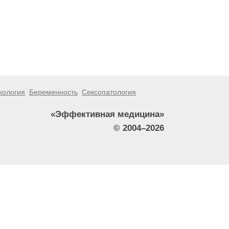
кология
Беременность
Сексопатология
«Эффективная медицина»
© 2004–2026
тители сайта не должны использовать их в качестве
зникшие в результате использования информации,