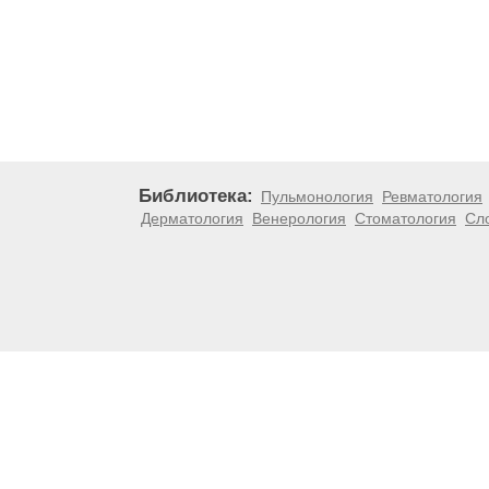
Библиотека:
Пульмонология
Ревматология
Дерматология
Венерология
Стоматология
Сл
Материалы, размещенные на данной странице, носят
медицинских рекомендаций. ООО «ТН-Клиника» не