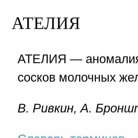
АТЕЛИЯ
АТЕЛИЯ — аномалия 
сосков молочных жел
B. Pивкин, A. Бpoнш