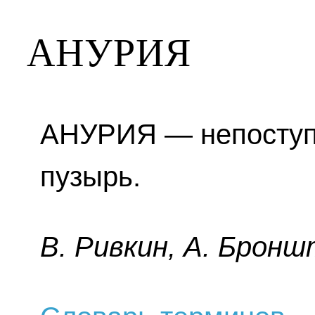
АНУРИЯ
АНУРИЯ — непоступ
пузырь.
B. Pивкин, A. Бpoнш