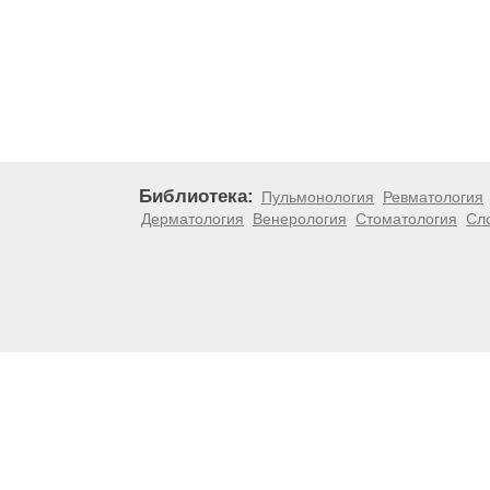
Библиотека:
Пульмонология
Ревматология
Дерматология
Венерология
Стоматология
Сл
Материалы, размещенные на данной странице, носят
медицинских рекомендаций. ООО «ТН-Клиника» не