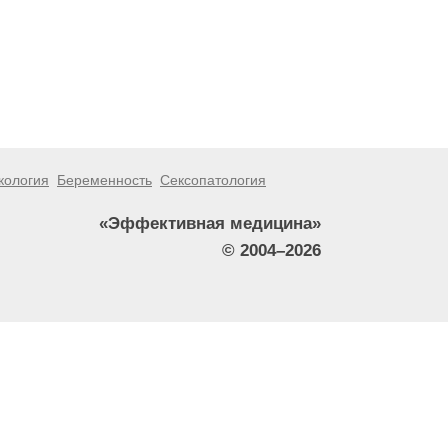
кология
Беременность
Сексопатология
«Эффективная медицина»
© 2004–2026
тители сайта не должны использовать их в качестве
зникшие в результате использования информации,