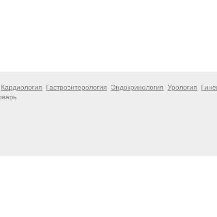
Кардиология
Гастроэнтерология
Эндокринология
Урология
Гине
оварь
 информационный характер и не являются публичной офертой. Посе
 несёт ответственности за возможные негативные последствия, во
размещенной на данной странице.