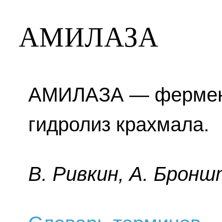
АМИЛАЗА
АМИЛАЗА — фермент
гидролиз крахмала.
B. Pивкин, A. Бpoнш