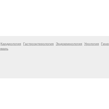
Кардиология
Гастроэнтерология
Эндокринология
Урология
Гине
оварь
 информационный характер и не являются публичной офертой. Посе
 несёт ответственности за возможные негативные последствия, во
размещенной на данной странице.