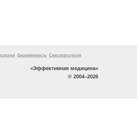
кология
Беременность
Сексопатология
«Эффективная медицина»
© 2004–2026
тители сайта не должны использовать их в качестве
зникшие в результате использования информации,