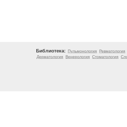
Библиотека:
Пульмонология
Ревматология
Дерматология
Венерология
Стоматология
Сл
Материалы, размещенные на данной странице, носят
медицинских рекомендаций. ООО «ТН-Клиника» не