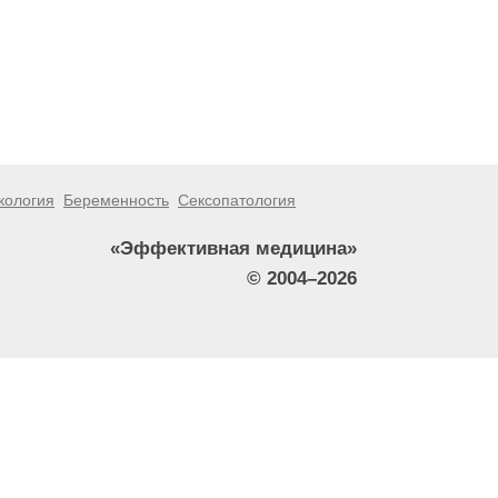
кология
Беременность
Сексопатология
«Эффективная медицина»
© 2004–2026
тители сайта не должны использовать их в качестве
зникшие в результате использования информации,