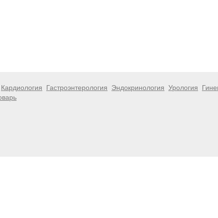
Кардиология
Гастроэнтерология
Эндокринология
Урология
Гине
оварь
 информационный характер и не являются публичной офертой. Посе
 несёт ответственности за возможные негативные последствия, во
размещенной на данной странице.