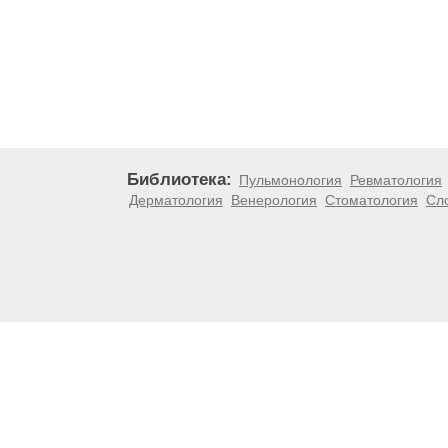
Библиотека:
Пульмонология
Ревматология
Дерматология
Венерология
Стоматология
Сл
Материалы, размещенные на данной странице, носят
медицинских рекомендаций. ООО «ТН-Клиника» не