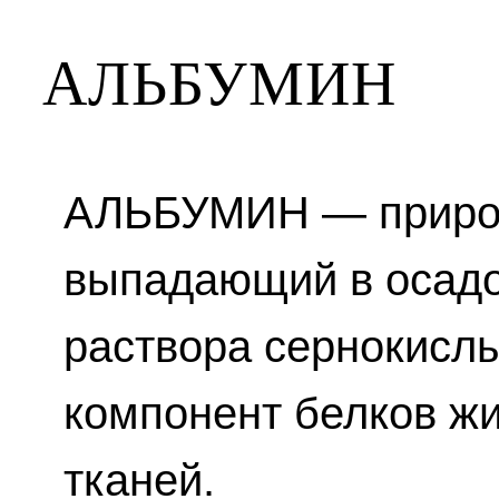
АЛЬБУМИН
АЛЬБУМИН — природ
выпадающий в осад
раствора сернокисл
компонент белков ж
тканей.