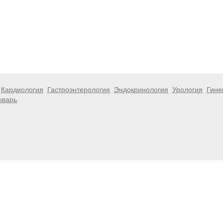
Кардиология
Гастроэнтерология
Эндокринология
Урология
Гине
оварь
 информационный характер и не являются публичной офертой. Посе
 несёт ответственности за возможные негативные последствия, во
размещенной на данной странице.