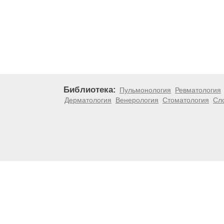
Библиотека:
Пульмонология
Ревматология
Дерматология
Венерология
Стоматология
Сл
Материалы, размещенные на данной странице, носят
медицинских рекомендаций. ООО «ТН-Клиника» не