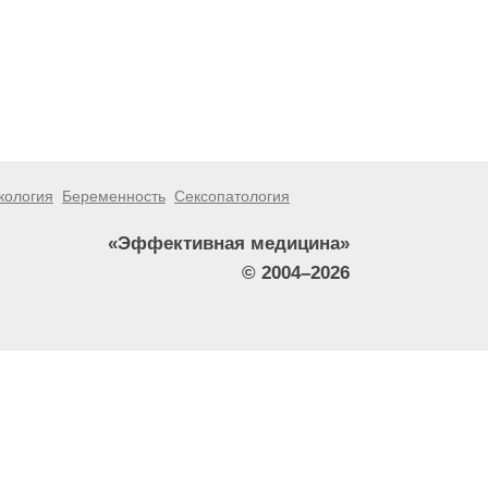
кология
Беременность
Сексопатология
«Эффективная медицина»
© 2004–2026
тители сайта не должны использовать их в качестве
зникшие в результате использования информации,