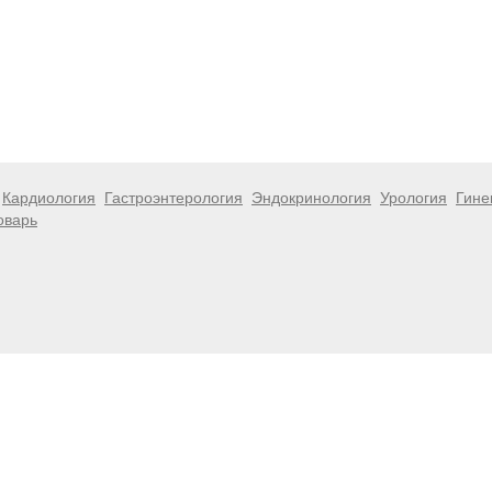
Кардиология
Гастроэнтерология
Эндокринология
Урология
Гине
оварь
 информационный характер и не являются публичной офертой. Посе
 несёт ответственности за возможные негативные последствия, во
размещенной на данной странице.