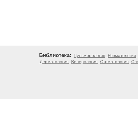
Библиотека:
Пульмонология
Ревматология
Дерматология
Венерология
Стоматология
Сл
Материалы, размещенные на данной странице, носят
медицинских рекомендаций. ООО «ТН-Клиника» не