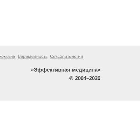
кология
Беременность
Сексопатология
«Эффективная медицина»
© 2004–2026
тители сайта не должны использовать их в качестве
зникшие в результате использования информации,