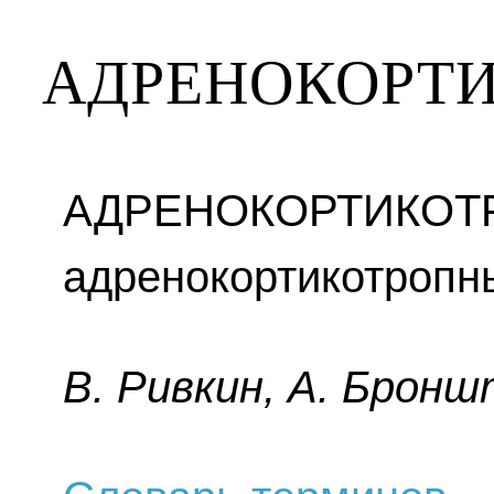
АДРЕНОКОРТ
АДРЕНОКОРТИКОТ
адренокортикотропны
B. Pивкин, A. Бpoнш