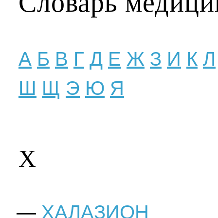
Словарь медици
А
Б
В
Г
Д
Е
Ж
З
И
К
Л
Ш
Щ
Э
Ю
Я
Х
ХАЛАЗИОН