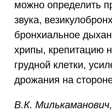
можно определить п
звука, везикулоброн
бронхиальное дыхан
хрипы, крепитацию н
грудной клетки, усил
дрожания на сторон
В.К. Милькaмaнoвич, 