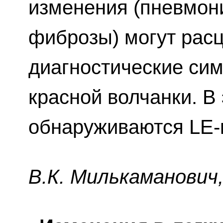
изменения (пневмони
фиброзы) могут расц
диагностические си
красной волчанки. В 
обнаруживаются LE-
В.К. Милькaмaнoвич, 