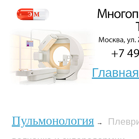
Главная
Пульмонология
Плеври
→