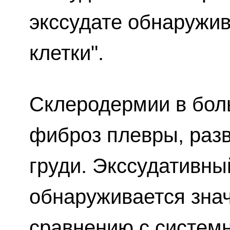
экссудате обнаружи
клетки".
Склеродермии в бол
фиброз плевры, раз
груди. Экссудативны
обнаруживается зна
сравнению с системн