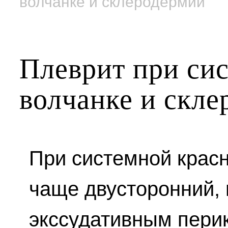
волчанке и склеродермии
Плеврит при си
волчанке и скл
При системной красн
чаще двусторонний,
экссудативным перик