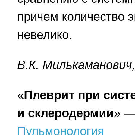
причем количество э
невелико.
В.К. Милькaмaнoвич, 
«
Плеврит при сист
и склеродермии
» —
Пульмонология