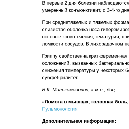
В первые 2 дня болезни наблюдаются 
умеренный конъюнктивит, с 3-4-го дня
При среднетяжелых и тяжелых формах
слизистая оболочка носа гиперемиров
носовые кровотечения, гематурия, п
ломкости сосудов. В лихорадочном п
Гриппу свойственна кратковременная 
осложнений, вызванных бактериальн
снижения температуры у некоторых б
субфебрилитет.
В.К. Милькaмaнoвич, к.м.н., доц.
«
Ломота в мышцах, головная боль,
Пульмонология
Дополнительная информация: