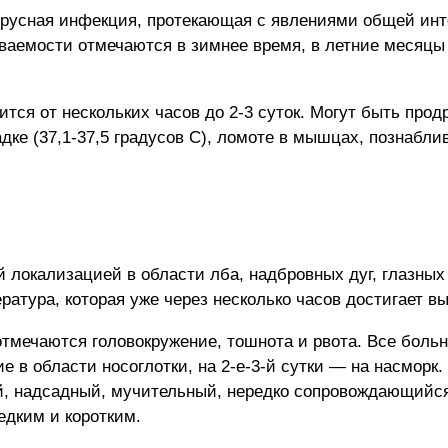
ирусная инфекция, протекающая с явлениями общей ин
аемости отмечаются в зимнее время, в летние месяцы
тся от нескольких часов до 2-3 суток. Могут быть про
ке (37,1-37,5 градусов С), ломоте в мышцах, познаблив
 локализацией в области лба, надбровных дуг, глазных 
атура, которая уже через несколько часов достигает вы
тмечаются головокружение, тошнота и рвота. Все больн
е в области носоглотки, на 2-е-3-й сутки — на насморк
й, надсадный, мучительный, нередко сопровождающийся 
едким и коротким.