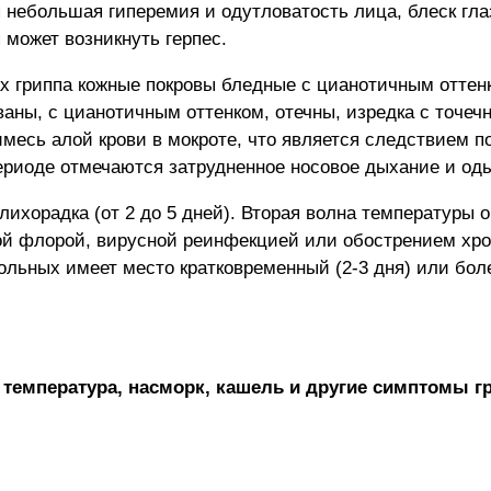
небольшая гиперемия и одутловатость лица, блеск глаз
 может возникнуть герпес.
 гриппа кожные покровы бледные с цианотичным оттенко
аны, с цианотичным оттенком, отечны, изредка с точеч
римесь алой крови в мокроте, что является следствием
ериоде отмечаются затрудненное носовое дыхание и од
лихорадка (от 2 до 5 дней). Вторая волна температуры
ой флорой, вирусной реинфекцией или обострением хро
ольных имеет место кратковременный (2-3 дня) или бол
 температура, насморк, кашель и другие симптомы г