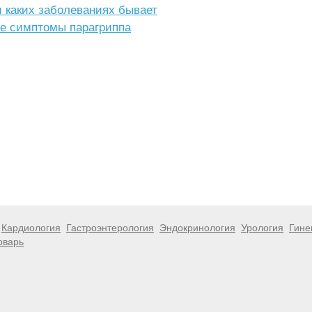
и каких заболеваниях бывает
ие симптомы парагриппа
Кардиология
Гастроэнтерология
Эндокринология
Урология
Гине
оварь