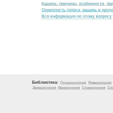
Кашель: причины, особенности, пр
Охриплость голоса, кашель и друг
Вся информация по этому вопросу
Библиотека:
Пульмонология
Ревматология
Дерматология
Венерология
Стоматология
Сл