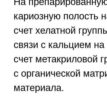
На препарированную
кариозную полость н
счет хелатной групп
связи с кальцием на 
счет метакриловой г
с органической матр
материала.