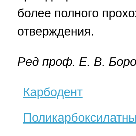
более полного прох
отверждения.
Ред пpoф. E. В. Бop
Карбодент
Поликарбоксилатны