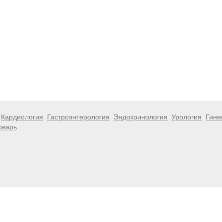
Кардиология
Гастроэнтерология
Эндокринология
Урология
Гине
оварь