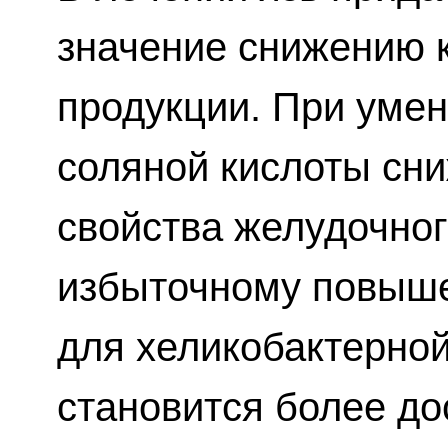
значение снижению 
продукции. При уме
соляной кислоты сн
свойства желудочного
избыточному повыш
для хеликобактерно
становится более до