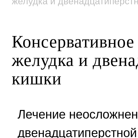
желудка и двенадцатиперст
Консервативное
желудка и двен
кишки
Лечение неосложнен
двенадцатиперстной