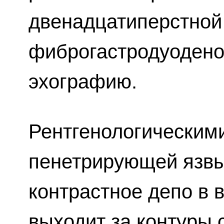
двенадцатиперстной
фиброгастродуодено
эхографию.
Рентгенологическим
пенетрирующей язвы
контрастное депо в 
выходит за контуры 