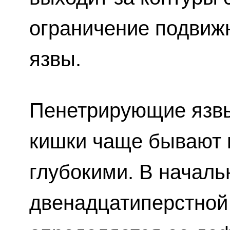
ограничение подвижн
язвы.
Пенетрирующие язв
кишки чаще бывают 
глубокими. В началь
двенадцатиперстной