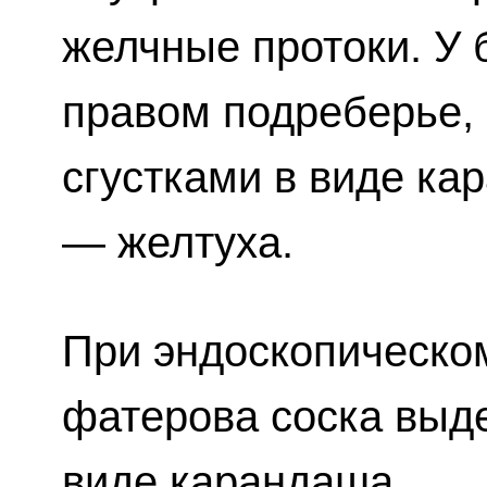
желчные протоки. У 
правом подреберье, 
сгустками в виде ка
— желтуха.
При эндоскопическо
фатерова соска выде
виде карандаша.