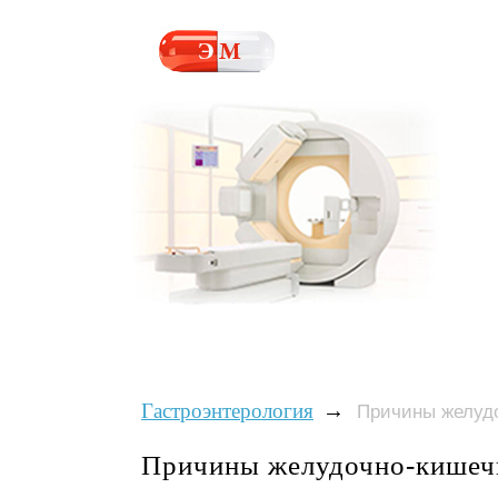
→
Гастроэнтерология
Причины желуд
Причины желудочно-кишеч