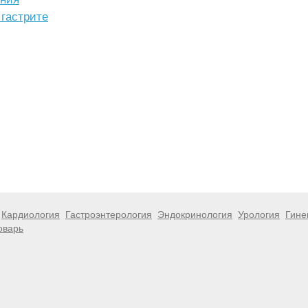
 гастрите
Кардиология
Гастроэнтерология
Эндокринология
Урология
Гине
оварь