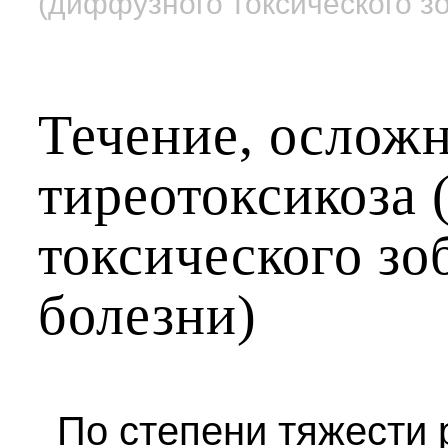
(диффузного токсического зо
Течение, ослож
тиреотоксикоза
токсического зо
болезни)
По степени тяжести 