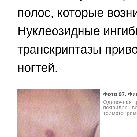
полос, которые возн
Нуклеозидные ингиб
транскриптазы приво
ногтей.
Фото 97. Фи
Одиночная к
появилась в
триметоприм