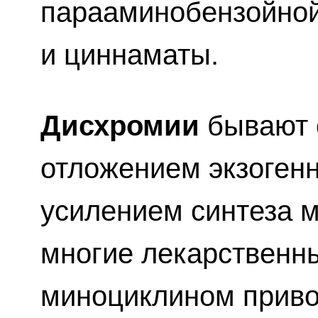
парааминобензойной
и циннаматы.
Дисхромии
бывают 
отложением экзогенн
усилением синтеза 
многие лекарственны
миноциклином приво