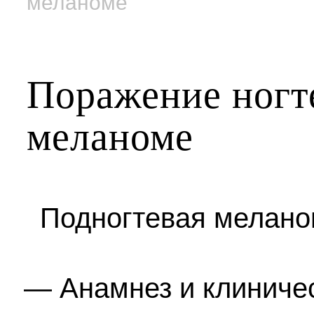
меланоме
Поражение ногт
меланоме
Подногтевая мелано
Анамнез и клиничес