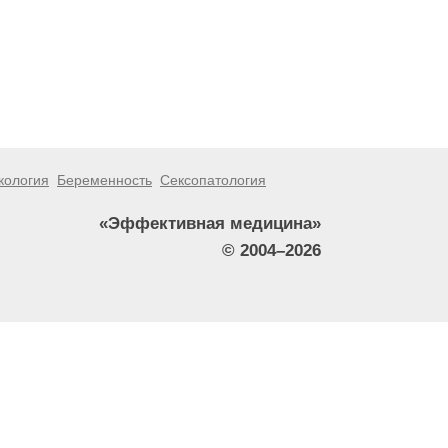
кология
Беременность
Сексопатология
«Эффективная медицина»
© 2004–2026
тители сайта не должны использовать их в качестве
зникшие в результате использования информации,