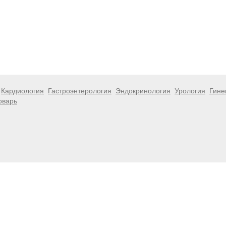
Кардиология
Гастроэнтерология
Эндокринология
Урология
Гине
оварь
 информационный характер и не являются публичной офертой. Посе
 несёт ответственности за возможные негативные последствия, во
размещенной на данной странице.