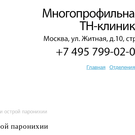
Главная
Отделения
и острой паронихии
рой паронихии