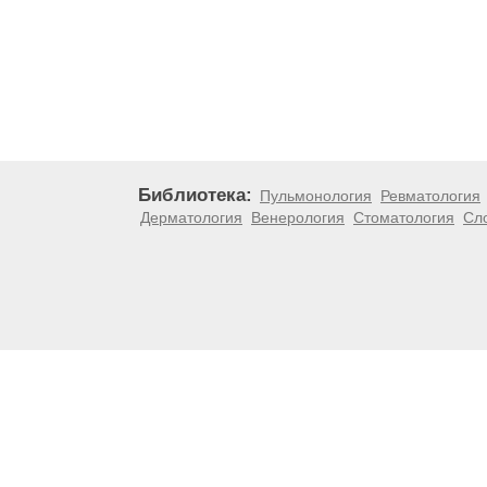
Библиотека:
Пульмонология
Ревматология
Дерматология
Венерология
Стоматология
Сл
Материалы, размещенные на данной странице, носят
медицинских рекомендаций. ООО «ТН-Клиника» не