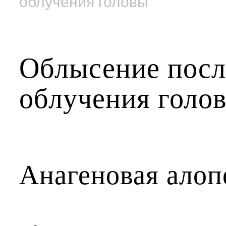
облучения головы
Облысение посл
облучения голо
Анагеновая алоп