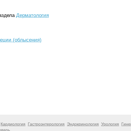
раздела
Дерматология
еции (облысения)
Кардиология
Гастроэнтерология
Эндокринология
Урология
Гине
оварь