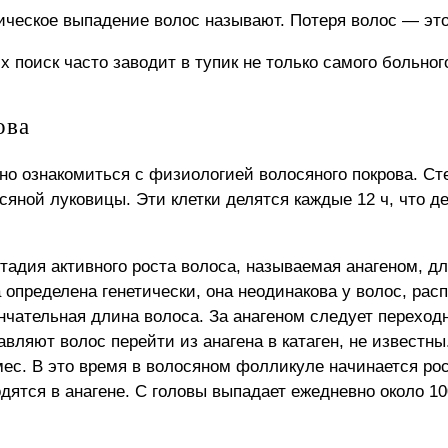
ическое выпадение волос называют. Потеря волос — это
поиск часто заводит в тупик не только самого больного
ова
но ознакомиться с физиологией волосяного покрова. Ст
сяной луковицы. Эти клетки делятся каждые 12 ч, что д
тадия активного роста волоса, называемая анагеном, дл
 определена генетически, она неодинакова у волос, рас
нчательная длина волоса. За анагеном следует переходн
авляют волос перейти из анагена в катаген, не известны
мес. В это время в волосяном фолликуле начинается рос
дятся в анагене. С головы выпадает ежедневно около 10