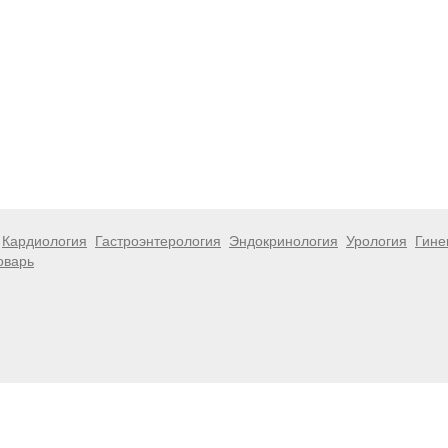
Кардиология
Гастроэнтерология
Эндокринология
Урология
Гине
оварь