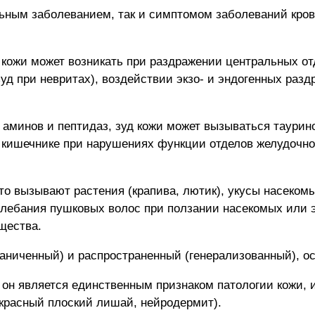
ьным заболеванием, так и симптомом заболеваний крови
 кожи может возникать при раздражении центральных о
д при невритах), воздействии экзо- и эндогенных разд
минов и пептидаз, зуд кожи может вызываться таурин
кишечнике при нарушениях функции отделов желудочно-
то вызывают растения (крапива, лютик), укусы насеком
олебания пушковых волос при ползании насекомых или 
щества.
раниченный) и распространенный (генерализованный), о
а он является единственным признаком патологии кожи,
красный плоский лишай, нейродермит).