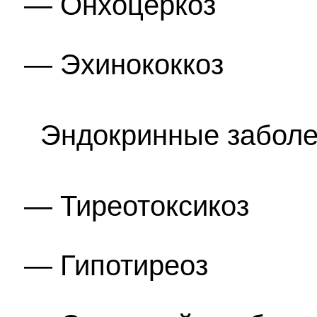
Онхоцеркоз
Эхинококкоз
Эндокринные заболе
Тиреотоксикоз
Гипотиреоз