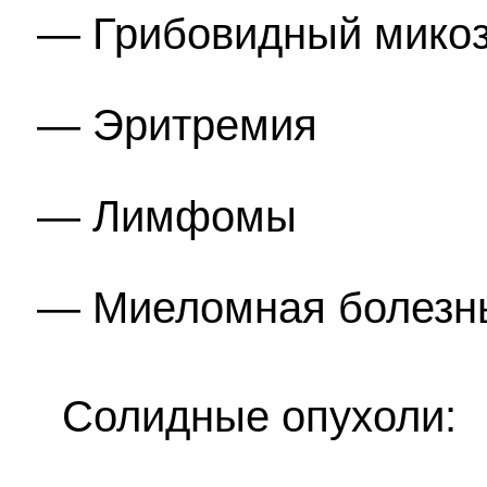
Грибовидный мико
Эритремия
Лимфомы
Миеломная болезн
Солидные опухоли: