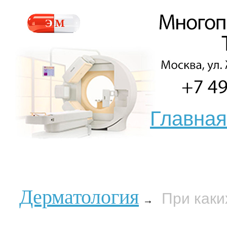
Главная
Дерматология
При каки
→