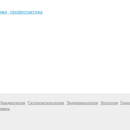
кожи, профилактика
Кардиология
Гастроэнтерология
Эндокринология
Урология
Гине
оварь