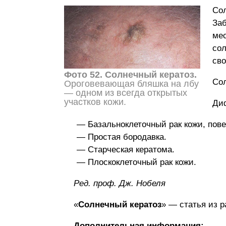
Сол
Заб
мес
сол
сво
Фото 52. Солнечный кератоз.
Сол
Ороговевающая бляшка на лбу
— одном из всегда открытых
участков кожи.
Диф
Базальноклеточный рак кожи, пов
Простая бородавка.
Старческая кератома.
Плоскоклеточный рак кожи.
Ред. проф. Дж. Нобеля
«
Солнечный кератоз
» — статья из 
Дополнительная информация: