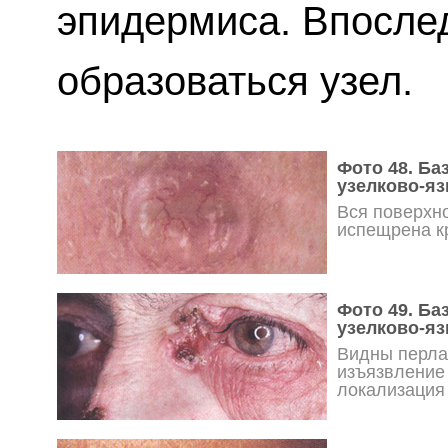
эпидермиса. Впосле
образоваться узел.
Фото 48. Ба
узелково-я
Вся поверхн
испещрена к
Фото 49. Ба
узелково-я
Видны перла
изъязвление
локализация