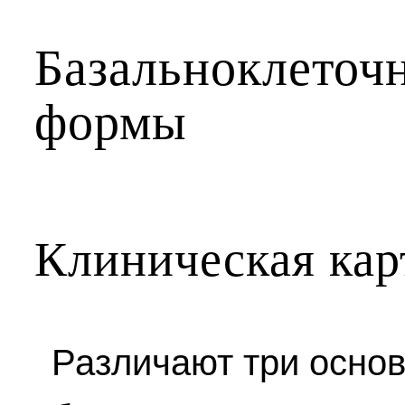
Базальноклеточ
формы
Клиническая кар
Различают три осно