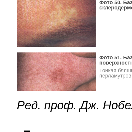
Фото 50. Ба
склеродерм
Фото 51. Ба
поверхност
Тонкая бляш
перламутров
Ред. проф. Дж. Нобе