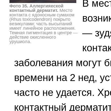
В мес
Фото 35. Аллергияеской
контактный дерматит.
Место
контакта с ядоносным сумахом
возни
(Rhus toxicodendron) покрыто
везикулами; часть высыпаний
имеет линейное расположения.
— зуд
Темная пигментация в центре —
действие окисленного
урушиола.
конта
заболевания могут б
времени на 2 нед, ус
часто не удается. Х
контактный дермати