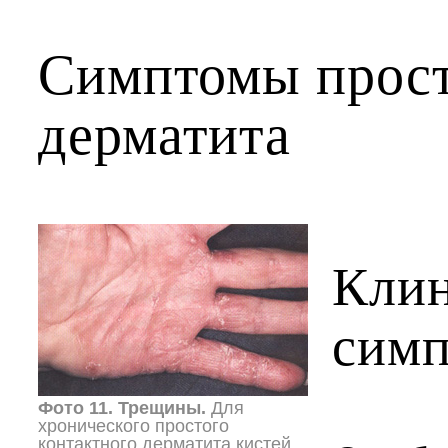
Симптомы прост
дерматита
Клин
сим
Фото 11. Трещины.
Для
хронического простого
контактного дерматита кистей