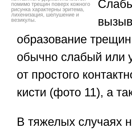
Слабы
помимо трещин поверх кожного
рисунка характерны эритема,
лихенизация, шелушение и
вызыв
везикулы.
образование трещин,
обычно слабый или 
от простого контакт
кисти (фото 11), а т
В тяжелых случаях н