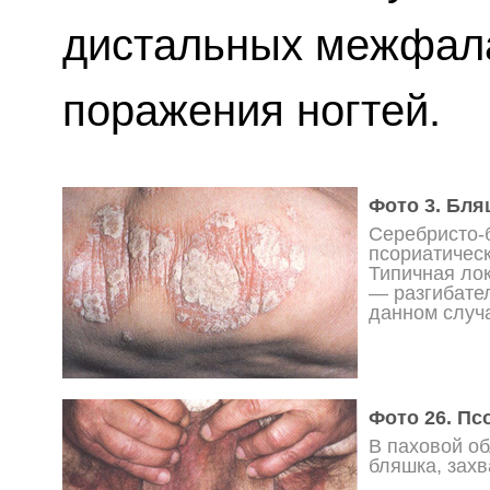
дистальных межфала
поражения ногтей.
Фото 3. Бля
Серебристо-
псориатичес
Типичная ло
— разгибате
данном случ
Фото 26. Пс
В паховой об
бляшка, зах