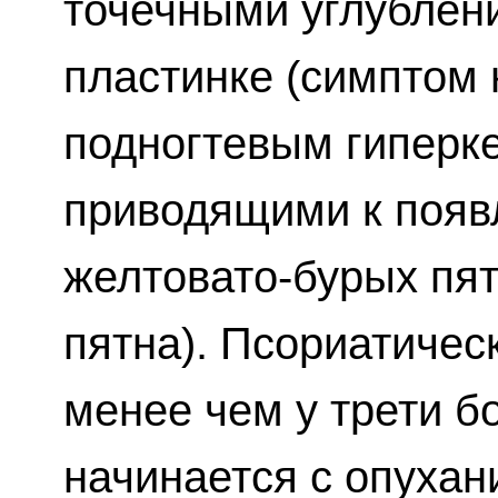
точечными углублен
пластинке (симптом 
подногтевым гиперке
приводящими к появ
желтовато-бурых пя
пятна). Псориатичес
менее чем у трети б
начинается с опухан