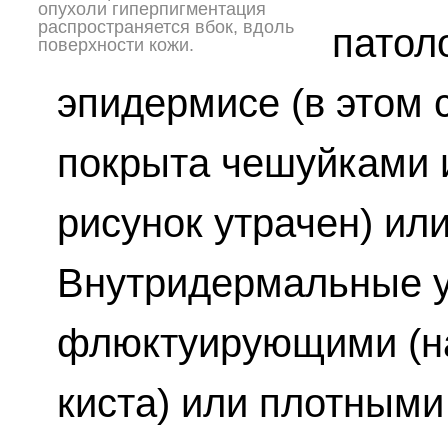
опухоли гиперпигментация
распространяется вбок, вдоль
патол
поверхности кожи.
эпидермисе (в этом 
покрыта чешуйками 
рисунок утрачен) или
Внутридермальные у
флюктуирующими (н
киста) или плотными